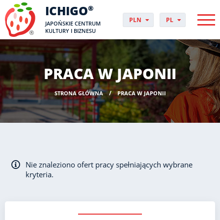
ICHIGO
®
PLN
PL
JAPOŃSKIE CENTRUM
EUR
CS
KULTURY I BIZNESU
GBP
DA
USD
DE
CHF
EN
PRACA W JAPONII
DKK
ES
NOK
FI
STRONA GŁÓWNA
PRACA W JAPONII
SEK
FR
HUF
HR
HU
IT
JP
NO
Nie znaleziono ofert pracy spełniających wybrane
PT
kryteria.
RO
SK
SV
UK