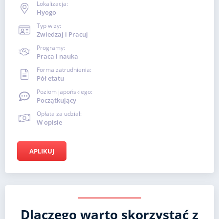
Lokalizacja:
Hyogo
Typ wizy:
Zwiedzaj i Pracuj
Programy:
Praca i nauka
Forma zatrudnienia:
Pół etatu
Poziom japońskiego:
Początkujący
Opłata za udział:
W opisie
APLIKUJ
Dlaczego warto skorzystać z