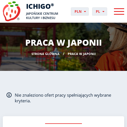
ICHIGO
®
PLN
PL
JAPOŃSKIE CENTRUM
EUR
CS
KULTURY I BIZNESU
GBP
DA
USD
DE
CHF
EN
PRACA W JAPONII
DKK
ES
NOK
FI
STRONA GŁÓWNA
PRACA W JAPONII
SEK
FR
HUF
HR
HU
IT
JP
NO
Nie znaleziono ofert pracy spełniających wybrane
PT
kryteria.
RO
SK
SV
UK