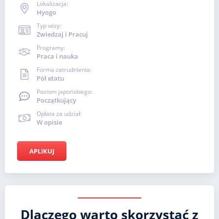
Lokalizacja:
Hyogo
Typ wizy:
Zwiedzaj i Pracuj
Programy:
Praca i nauka
Forma zatrudnienia:
Pół etatu
Poziom japońskiego:
Początkujący
Opłata za udział:
W opisie
APLIKUJ
Dlaczego warto skorzystać z