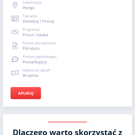
Lokalizacja:
Hyogo
Typ wizy:
Zwiedzaj i Pracuj
Programy:
Praca i nauka
Forma zatrudnienia:
Pół etatu
Poziom japońskiego:
Początkujący
Opłata za udział:
W opisie
APLIKUJ
Dlaczego warto skorzystać z