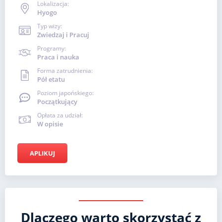
Lokalizacja:
Hyogo
Typ wizy:
Zwiedzaj i Pracuj
Programy:
Praca i nauka
Forma zatrudnienia:
Pół etatu
Poziom japońskiego:
Początkujący
Opłata za udział:
W opisie
APLIKUJ
Dlaczego warto skorzystać z