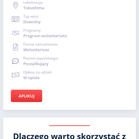
Lokalizacja:
Tokushima
Typ wizy:
Dowolny
Programy:
Program wolontariatu
Forma zatrudnienia:
Wolontariusz
Poziom japońskiego:
Początkujący
Opłata za udział:
W opisie
APLIKUJ
Dlaczego warto skorzystać z