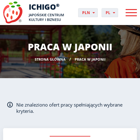
ICHIGO
®
PLN
PL
JAPOŃSKIE CENTRUM
EUR
CS
KULTURY I BIZNESU
GBP
DA
USD
DE
CHF
EN
PRACA W JAPONII
DKK
ES
NOK
FI
STRONA GŁÓWNA
PRACA W JAPONII
SEK
FR
HUF
HR
HU
IT
JP
NO
Nie znaleziono ofert pracy spełniających wybrane
PT
kryteria.
RO
SK
SV
UK