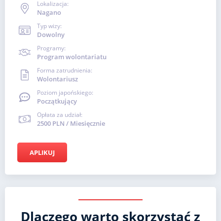
Lokalizacja:
Nagano
Typ wizy:
Dowolny
Programy:
Program wolontariatu
Forma zatrudnienia:
Wolontariusz
Poziom japońskiego:
Początkujący
Opłata za udział:
2500 PLN / Miesięcznie
APLIKUJ
Dlaczego warto skorzystać z