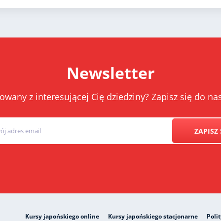
Newsletter
owany z interesującej Cię dziedziny? Zapisz się do 
ZAPISZ 
Kursy japońskiego online
Kursy japońskiego stacjonarne
Poli