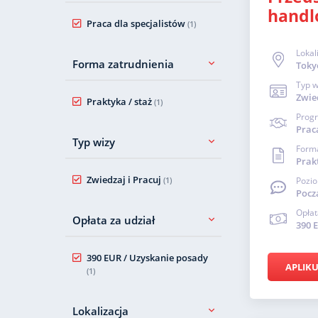
handl
Praca dla specjalistów
(1)
Lokal
Forma zatrudnienia
Toky
Typ w
Zwied
Praktyka / staż
(1)
Prog
Prac
Typ wizy
Forma
Prakt
Zwiedzaj i Pracuj
(1)
Pozio
Pocz
Opłat
Opłata za udział
390 
390 EUR / Uzyskanie posady
APLIKU
(1)
Lokalizacja