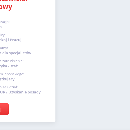
owy
izacja:
o
izy:
zaj i Pracuj
ramy:
a dla specjalistów
 zatrudnienia:
yka / staż
m japońskiego:
ątkujący
a za udział:
EUR / Uzyskanie posady
J