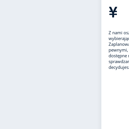
Z nami os
wybierając
Zaplanowa
pewnymi, 
dostępne 
sprawdzan
decydujes