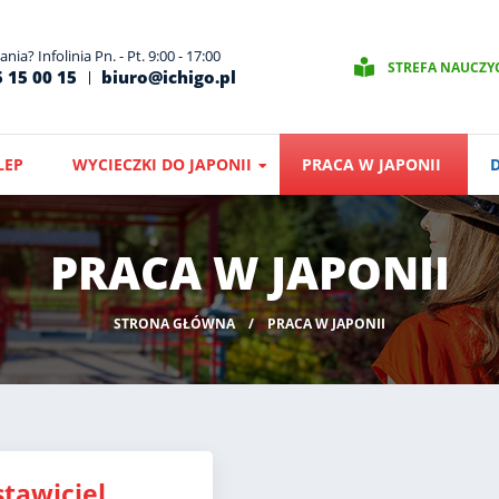
nia? Infolinia Pn. - Pt. 9:00 - 17:00
STREFA NAUCZY
 15 00 15
biuro@ichigo.pl
LEP
WYCIECZKI DO JAPONII
PRACA W JAPONII
PRACA W JAPONII
STRONA GŁÓWNA
PRACA W JAPONII
stawiciel