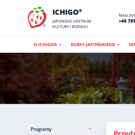
ICHIGO
®
Masz pyta
+48 785
JAPOŃSKIE CENTRUM
KULTURY I BIZNESU
O ICHIGO®
KURSY JAPOŃSKIEGO
SK
Programy
Przed