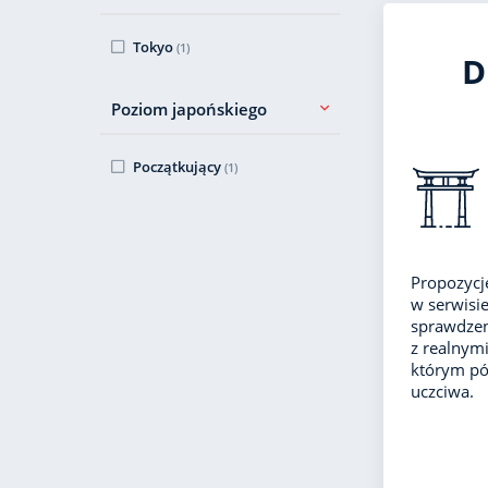
Tokyo
(1)
D
Poziom japońskiego
Początkujący
(1)
Propozycj
w serwisie
sprawdzen
z realnym
którym póź
uczciwa.