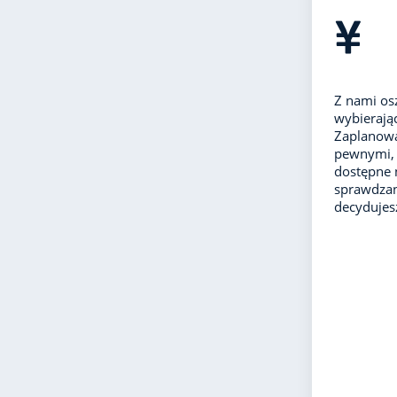
Z nami os
wybierając
Zaplanowa
pewnymi, 
dostępne 
sprawdzan
decydujes