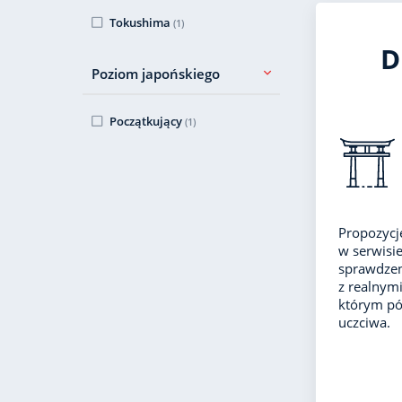
Tokushima
(1)
D
Poziom japońskiego
Początkujący
(1)
Propozycj
w serwisie
sprawdzen
z realnym
którym póź
uczciwa.