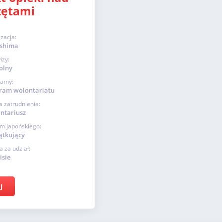
zętami
izacja:
shima
izy:
olny
ramy:
ram wolontariatu
 zatrudnienia:
ntariusz
m japońskiego:
ątkujący
a za udział:
isie
J