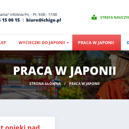
nia? Infolinia Pn. - Pt. 9:00 - 17:00
STREFA NAUCZY
 15 00 15
biuro@ichigo.pl
LEP
WYCIECZKI DO JAPONII
PRACA W JAPONII
PRACA W JAPONII
STRONA GŁÓWNA
PRACA W JAPONII
t opieki nad