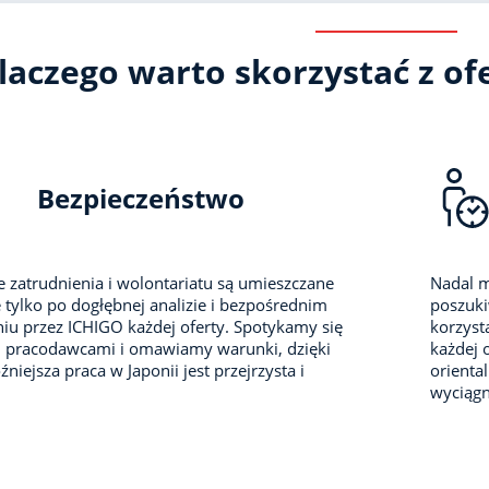
laczego warto skorzystać z ofe
Bezpieczeństwo
e zatrudnienia i wolontariatu są umieszczane
Nadal m
 tylko po dogłębnej analizie i bezpośrednim
poszuki
iu przez ICHIGO każdej oferty. Spotykamy się
korzyst
i pracodawcami i omawiamy warunki, dzięki
każdej 
niejsza praca w Japonii jest przejrzysta i
orienta
wyciągni