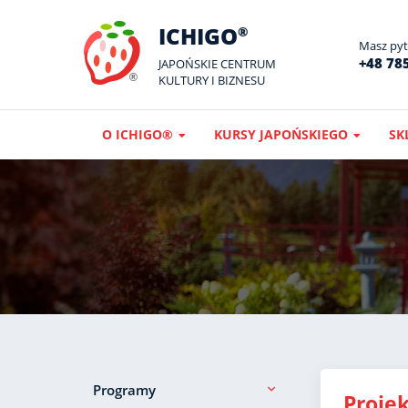
ICHIGO
®
Masz pyta
+48 785
JAPOŃSKIE CENTRUM
KULTURY I BIZNESU
O ICHIGO®
KURSY JAPOŃSKIEGO
SK
Programy
Projek