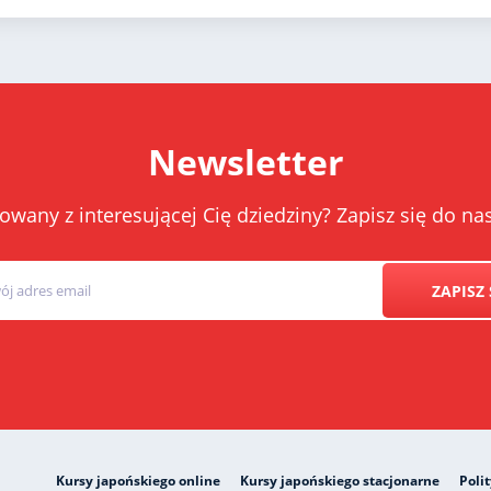
Newsletter
owany z interesującej Cię dziedziny? Zapisz się do 
ZAPISZ 
Kursy japońskiego online
Kursy japońskiego stacjonarne
Poli