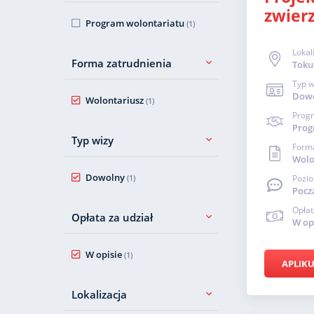
zwier
Program wolontariatu
(1)
Lokal
Forma zatrudnienia
Toku
Typ w
Dow
Wolontariusz
(1)
Prog
Prog
Typ wizy
Forma
Wolo
Dowolny
(1)
Pozio
Pocz
Opłat
Opłata za udział
W op
W opisie
(1)
APLIKU
Lokalizacja