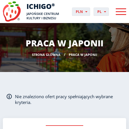
ICHIGO
®
PLN
PL
JAPOŃSKIE CENTRUM
EUR
CS
KULTURY I BIZNESU
GBP
DA
USD
DE
CHF
EN
PRACA W JAPONII
DKK
ES
NOK
FI
STRONA GŁÓWNA
PRACA W JAPONII
SEK
FR
HUF
HR
HU
IT
JP
NO
Nie znaleziono ofert pracy spełniających wybrane
PT
kryteria.
RO
SK
SV
UK