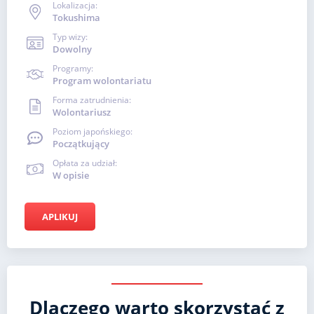
Lokalizacja:
Tokushima
Typ wizy:
Dowolny
Programy:
Program wolontariatu
Forma zatrudnienia:
Wolontariusz
Poziom japońskiego:
Początkujący
Opłata za udział:
W opisie
APLIKUJ
Dlaczego warto skorzystać z