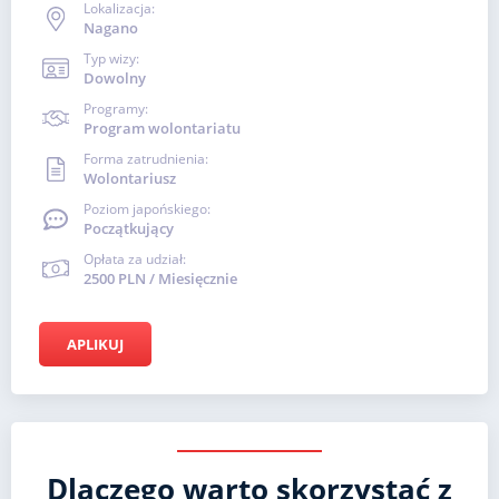
Lokalizacja:
Nagano
Typ wizy:
Dowolny
Programy:
Program wolontariatu
Forma zatrudnienia:
Wolontariusz
Poziom japońskiego:
Początkujący
Opłata za udział:
2500 PLN / Miesięcznie
APLIKUJ
Dlaczego warto skorzystać z