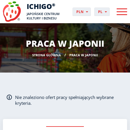
ICHIGO
®
PLN
PL
JAPOŃSKIE CENTRUM
EUR
CS
KULTURY I BIZNESU
GBP
DA
USD
DE
CHF
EN
PRACA W JAPONII
DKK
ES
NOK
FI
STRONA GŁÓWNA
PRACA W JAPONII
SEK
FR
HUF
HR
HU
IT
JP
NO
Nie znaleziono ofert pracy spełniających wybrane
PT
kryteria.
RO
SK
SV
UK