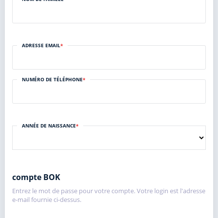
ADRESSE EMAIL
*
NUMÉRO DE TÉLÉPHONE
*
ANNÉE DE NAISSANCE
*
compte BOK
Entrez le mot de passe pour votre compte. Votre login est l'adresse
e-mail fournie ci-dessus.