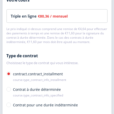
Votre cours
Triple en ligne
€80,36
/ mensuel
Le prix indiqué ci-dessus comprend une remise de
€4,64
pour effectuer
des paiements à temps et une remise de
€11,60
pour la signature du
contrat à durée déterminée. Dans le cas des contrats à durée
indéterminée,
€11,60
par mois doit être ajouté au montant.
Type de contrat
Choisissez le type de contrat qui vous intéresse.
contract.contract_installment
course.type_contract_info_installment
Contrat à durée déterminée
course.type_contract_info_specified
Contrat pour une durée indéterminée