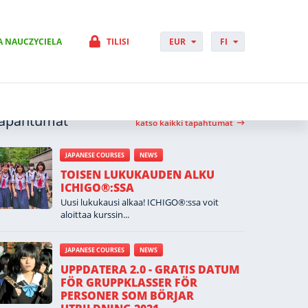
A NAUCZYCIELA
TILISI
EUR
FI
PLN
PL
GBP
CS
USD
DA
CHF
DE
apahtumat
DKK
EN
katso kaikki tapahtumat
NOK
ES
SEK
FR
JAPANESE COURSES
NEWS
HUF
HR
TOISEN LUKUKAUDEN ALKU
HU
ICHIGO®:SSA
IT
Uusi lukukausi alkaa! ICHIGO®:ssa voit
aloittaa kurssin...
JP
NO
PT
JAPANESE COURSES
NEWS
RO
UPPDATERA 2.0 - GRATIS DATUM
SK
FÖR GRUPPKLASSER FÖR
PERSONER SOM BÖRJAR
SV