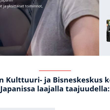
 Japanin
 ja yksittäiset toiminnot,
 Kulttuuri- ja Bisneskeskus k
Japanissa laajalla taajuudella: