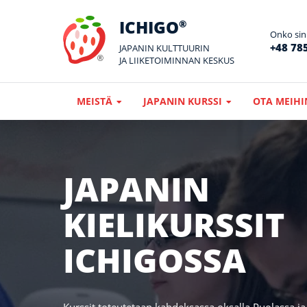
ICHIGO
®
Onko sin
+48 785
JAPANIN KULTTUURIN
JA LIIKETOIMINNAN KESKUS
MEISTÄ
JAPANIN KURSSI
OTA MEIHI
JAPANIN
KIELIKURSSIT
ICHIGOSSA