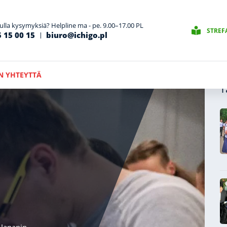
ulla kysymyksiä? Helpline ma - pe. 9.00–17.00 PL
STREF
 15 00 15
biuro@ichigo.pl
N YHTEYTTÄ
T