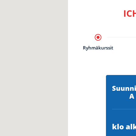
IC
Ryhmäkurssit
Suunni
A
klo al