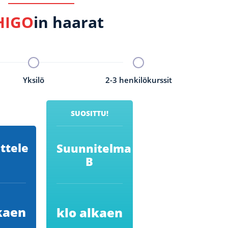
HIGO
in haarat
Yksilö
2-3 henkilökurssit
SUOSITTU!
ttele
Suunnitelma
B
kaen
klo alkaen