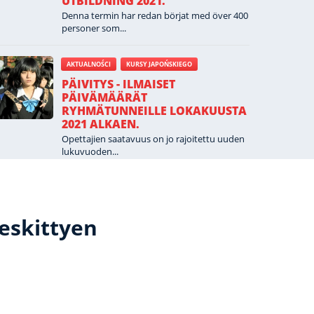
UTBILDNING 2021.
UK
Denna termin har redan börjat med över 400
personer som...
AKTUALNOŚCI
KURSY JAPOŃSKIEGO
PÄIVITYS - ILMAISET
PÄIVÄMÄÄRÄT
RYHMÄTUNNEILLE LOKAKUUSTA
2021 ALKAEN.
Opettajien saatavuus on jo rajoitettu uuden
lukuvuoden...
eskittyen