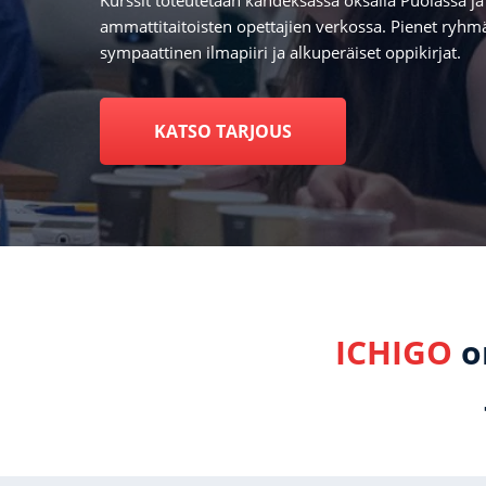
Kurssit toteutetaan kahdeksassa oksalla Puolassa ja
ammattitaitoisten opettajien verkossa. Pienet ryhmät
sympaattinen ilmapiiri ja alkuperäiset oppikirjat.
KATSO TARJOUS
ICHIGO
on