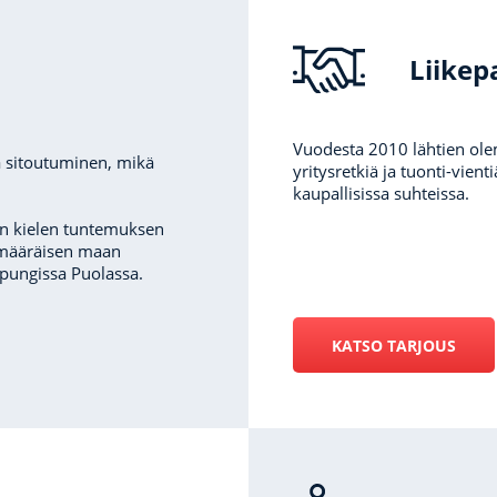
Liikep
Vuodesta 2010 lähtien ole
a sitoutuminen, mikä
yritysretkiä ja tuonti-vient
kaupallisissa suhteissa.
n kielen tuntemuksen
limääräisen maan
aupungissa Puolassa.
KATSO TARJOUS