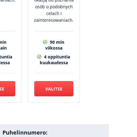
osób o podobnych
celach i
zainteresowaniach.
min
90 min
tain
viikossa
tuntia
4 oppituntia
essa
kuukaudessa
SE
VALITSE
Puhelinnumero: