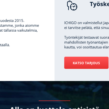
Työske
 vuodesta 2015.
ICHIGO on valmistellut Jap
ustamme, jonka aiomme
ei tarvitse pelätä, että sin
 tällaisia ​​vaikutelmia,
Työntekijät testaavat suora
mahdollisten työnantajien 
täällä.
kautta, voi osoittautua elä
KATSO TARJOUS