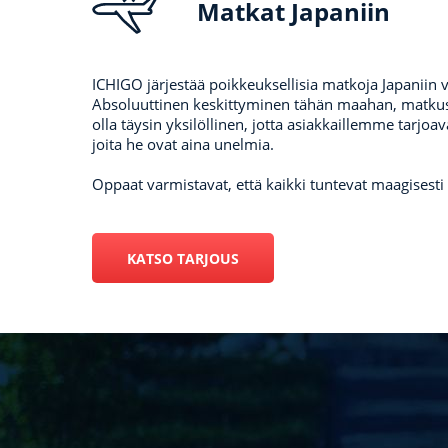
Matkat Japaniin
ICHIGO järjestää poikkeuksellisia matkoja Japaniin
Absoluuttinen keskittyminen tähän maahan, matk
olla täysin yksilöllinen, jotta asiakkaillemme tarjoavat
joita he ovat aina unelmia.
Oppaat varmistavat, että kaikki tuntevat maagisesti 
KATSO TARJOUS