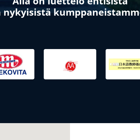
Alla on luettelo entisistä
a nykyisistä kumppaneistamm