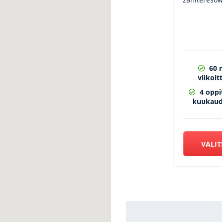
60 
viikoit
4 oppi
kuukaud
VALIT