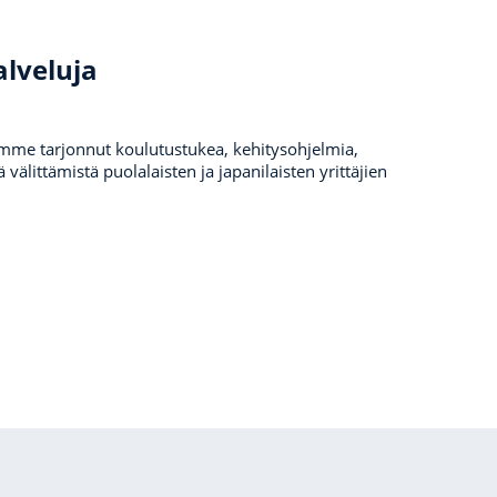
alveluja
mme tarjonnut koulutustukea, kehitysohjelmia,
iä välittämistä puolalaisten ja japanilaisten yrittäjien