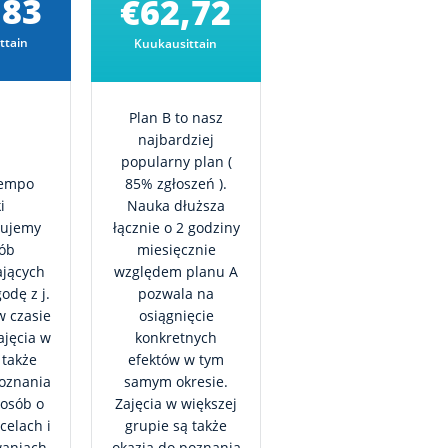
,83
€62,72
ttain
Kuukausittain
Plan B to nasz
najbardziej
popularny plan (
tempo
85% zgłoszeń ).
i
Nauka dłuższa
ujemy
łącznie o 2 godziny
sób
miesięcznie
ających
względem planu A
odę z j.
pozwala na
w czasie
osiągnięcie
ajęcia w
konkretnych
 także
efektów w tym
poznania
samym okresie.
 osób o
Zajęcia w większej
celach i
grupie są także
waniach.
okazją do poznania