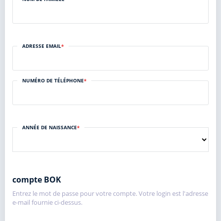
ADRESSE EMAIL
*
NUMÉRO DE TÉLÉPHONE
*
ANNÉE DE NAISSANCE
*
compte BOK
Entrez le mot de passe pour votre compte. Votre login est l'adresse
e-mail fournie ci-dessus.