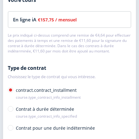
Votre cours
En ligne iA
€157,75
/ mensuel
Le prix indiqué ci-dessus comprend une remise de
€4,64
pour effectuer
des paiements à temps et une remise de
€11,60
pour la signature du
contrat à durée déterminée. Dans le cas des contrats à durée
indéterminée,
€11,60
par mois doit être ajouté au montant.
Type de contrat
Choisissez le type de contrat qui vous intéresse.
contract.contract_installment
course.type_contract_info_installment
Contrat à durée déterminée
course.type_contract_info_specified
Contrat pour une durée indéterminée