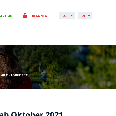
SECTION
IHR KONTO
EUR
DE
PLN
PL
GBP
CS
USD
DA
CHF
EN
DKK
ES
NOK
FI
SEK
FR
HUF
HR
HU
IT
 AB OKTOBER 2021.
JP
NO
PT
RO
SK
SV
 ab Oktober 2021.