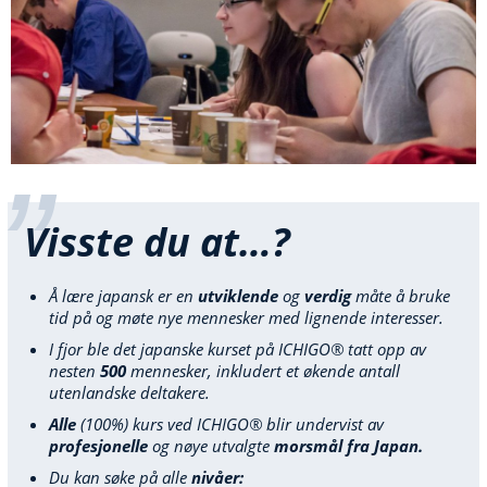
Visste du at…?
Å lære japansk er en
utviklende
og
verdig
måte å bruke
tid på og møte nye mennesker med lignende interesser.
I fjor ble det japanske kurset på ICHIGO® tatt opp av
nesten
500
mennesker, inkludert et økende antall
utenlandske deltakere.
Alle
(100%) kurs ved ICHIGO® blir undervist av
profesjonelle
og nøye utvalgte
morsmål fra Japan.
Du kan søke på alle
nivåer: