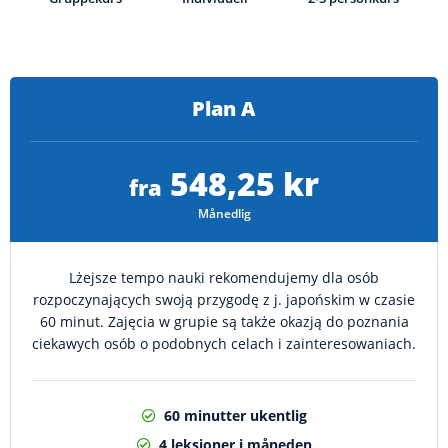
Plan A
548,25 kr
fra
Månedlig
Lżejsze tempo nauki rekomendujemy dla osób
rozpoczynających swoją przygodę z j. japońskim w czasie
60 minut. Zajęcia w grupie są także okazją do poznania
ciekawych osób o podobnych celach i zainteresowaniach.
60 minutter ukentlig
4 leksjoner i måneden