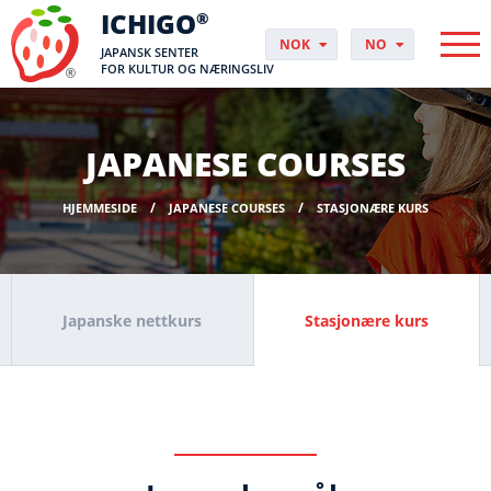
ICHIGO
®
NOK
NO
JAPANSK SENTER
PLN
PL
FOR KULTUR OG NÆRINGSLIV
EUR
CS
GBP
DA
USD
DE
JAPANESE COURSES
CHF
EN
DKK
ES
HJEMMESIDE
JAPANESE COURSES
STASJONÆRE KURS
SEK
FI
HUF
FR
HR
HU
Japanske nettkurs
Stasjonære kurs
IT
JP
PT
RO
SK
SV
UK