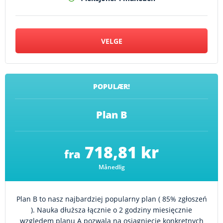
VELGE
POPULÆR!
Plan B
718,81 kr
fra
Månedlig
Plan B to nasz najbardziej popularny plan ( 85% zgłoszeń
). Nauka dłuższa łącznie o 2 godziny miesięcznie
względem planu A pozwala na osiągnięcie konkretnych