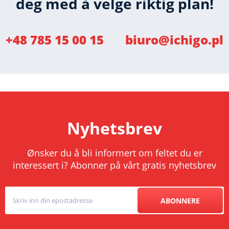
deg med å velge riktig plan!
+48 785 15 00 15
biuro@ichigo.pl
Nyhetsbrev
Ønsker du å bli informert om feltet du er
interessert i? Abonner på vårt gratis nyhetsbrev
ABONNERE