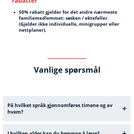
rabatter
50% rabatt gjelder for det andre nærmeste
familiemedlemmet: søsken / ektefeller.
(Gjelder ikke individuelle, minigrupper eller
nettplaner).
Vanlige
spørsmål
På hvilket språk gjennomføres timene og av
hvem?
I hvilken alder kan du begynne å lære?