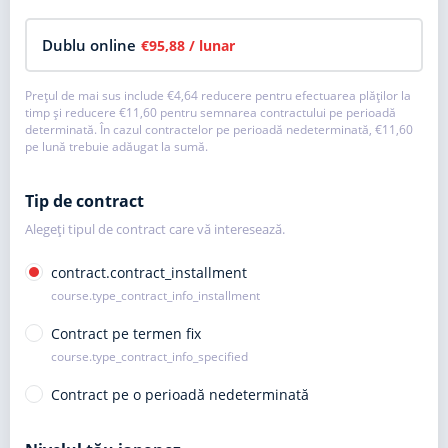
Dublu online
€95,88
/ lunar
Prețul de mai sus include
€4,64
reducere pentru efectuarea plăților la
timp și reducere
€11,60
pentru semnarea contractului pe perioadă
determinată. În cazul contractelor pe perioadă nedeterminată,
€11,60
pe lună trebuie adăugat la sumă.
Tip de contract
Alegeți tipul de contract care vă interesează.
contract.contract_installment
course.type_contract_info_installment
Contract pe termen fix
course.type_contract_info_specified
Contract pe o perioadă nedeterminată