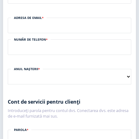
ADRESA DE EMAIL
*
NUMĂR DE TELEFON
*
ANUL NAȘTERII
*
Cont de servicii pentru clienți
Introduceți parola pentru contul dvs. Conectarea dvs. este adresa
de e-mail furnizată mai sus.
PAROLA
*