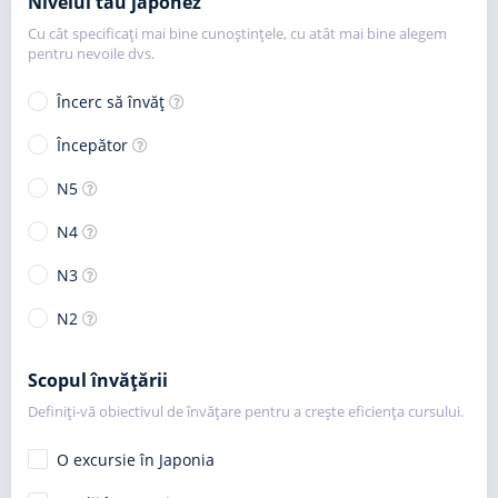
Nivelul tău japonez
Cu cât specificați mai bine cunoștințele, cu atât mai bine alegem
pentru nevoile dvs.
Încerc să învăț
Începător
N5
N4
N3
N2
Scopul învățării
Definiți-vă obiectivul de învățare pentru a crește eficiența cursului.
O excursie în Japonia