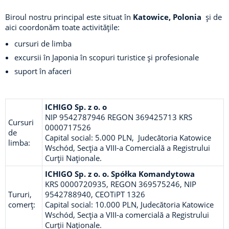
Biroul nostru principal este situat în
Katowice, Polonia
și de
aici coordonăm toate activitățile:
cursuri de limba
excursii în Japonia în scopuri turistice și profesionale
suport în afaceri
ICHIGO Sp.
z o. o
NIP 9542787946 REGON 369425713 KRS
Cursuri
0000717526
de
Capital social: 5.000 PLN,
Judecătoria Katowice
limba:
Wschód, Secția a VIII-a Comercială a Registrului
Curții Naționale.
ICHIGO Sp.
z o. o. Spółka Komandytowa
KRS 0000720935, REGON 369575246, NIP
Tururi,
9542788940, CEOTiPT 1326
comerț:
Capital social: 10.000 PLN,
Judecătoria Katowice
Wschód, Secția a VIII-a comercială a Registrului
Curții Naționale.