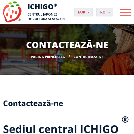
ICHIGO
®
EUR
RO
CENTRUL JAPONEZ
PLN
PL
DE CULTURĂ ȘI AFACERI
GBP
CS
USD
DA
CHF
DE
CONTACTEAZĂ-NE
DKK
EN
NOK
ES
PAGINA PRINCIPALĂ
CONTACTEAZĂ-NE
SEK
FI
HUF
FR
HR
HU
IT
JP
Contactează-ne
NO
PT
SK
®
SV
Sediul
central
ICHIGO
UK