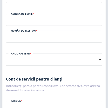
ADRESA DE EMAIL
*
NUMĂR DE TELEFON
*
ANUL NAȘTERII
*
Cont de servicii pentru clienți
Introduceți parola pentru contul dvs. Conectarea dvs. este adresa
de e-mail furnizată mai sus.
PAROLA
*