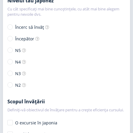
Nivelul tău japonez
Cu cât specificați mai bine cunoștințele, cu atât mai bine alegem
pentru nevoile dvs.
Încerc să învăț
Începător
N5
N4
N3
N2
Scopul învățării
Definiți-vă obiectivul de învățare pentru a crește eficiența cursului.
O excursie în Japonia