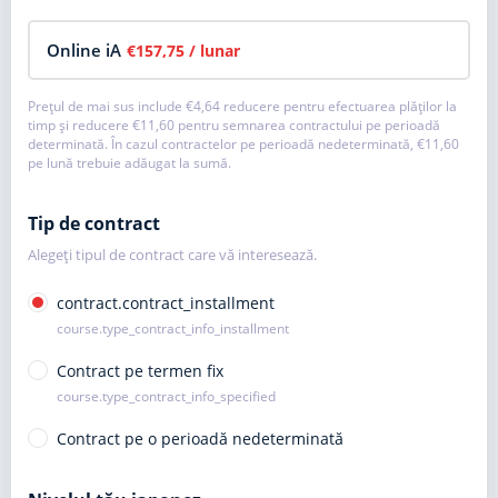
Online iA
€157,75
/ lunar
Prețul de mai sus include
€4,64
reducere pentru efectuarea plăților la
timp și reducere
€11,60
pentru semnarea contractului pe perioadă
determinată. În cazul contractelor pe perioadă nedeterminată,
€11,60
pe lună trebuie adăugat la sumă.
Tip de contract
Alegeți tipul de contract care vă interesează.
contract.contract_installment
course.type_contract_info_installment
Contract pe termen fix
course.type_contract_info_specified
Contract pe o perioadă nedeterminată