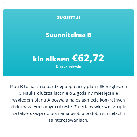
SUOSITTU!
Suunnitelma B
€62,72
klo alkaen
Kuukausittain
Plan B to nasz najbardziej popularny plan ( 85% zgłoszeń
). Nauka dłuższa łącznie o 2 godziny miesięcznie
względem planu A pozwala na osiągnięcie konkretnych
efektów w tym samym okresie. Zajęcia w większej grupie
są także okazją do poznania osób o podobnych celach i
zainteresowaniach.