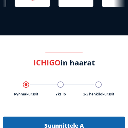
ICHIGO
in haarat
Ryhmäkurssit
Yksilö
2-3 henkilökurssit
Suunnittele A