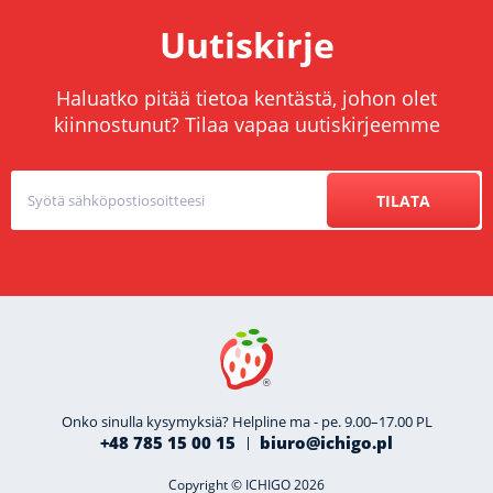
Uutiskirje
Haluatko pitää tietoa kentästä, johon olet
kiinnostunut? Tilaa vapaa uutiskirjeemme
TILATA
Onko sinulla kysymyksiä? Helpline ma - pe. 9.00–17.00 PL
+48 785 15 00 15
biuro@ichigo.pl
Copyright © ICHIGO 2026