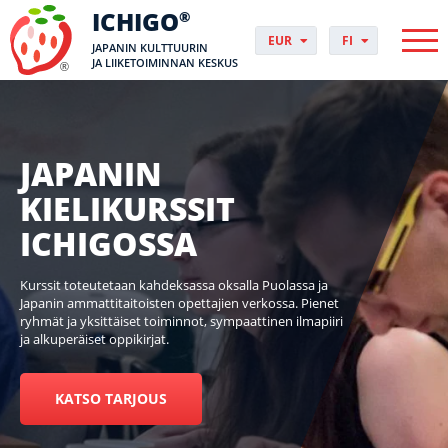
ICHIGO
®
EUR
FI
JAPANIN KULTTUURIN
PLN
PL
JA LIIKETOIMINNAN KESKUS
GBP
CS
USD
DA
CHF
DE
DKK
EN
JAPANIN
NOK
ES
KIELIKURSSIT
SEK
FR
HUF
HR
ICHIGOSSA
HU
IT
Kurssit toteutetaan kahdeksassa oksalla Puolassa ja
JP
Japanin ammattitaitoisten opettajien verkossa. Pienet
NO
ryhmät ja yksittäiset toiminnot, sympaattinen ilmapiiri
ja alkuperäiset oppikirjat.
PT
RO
SK
KATSO TARJOUS
SV
UK