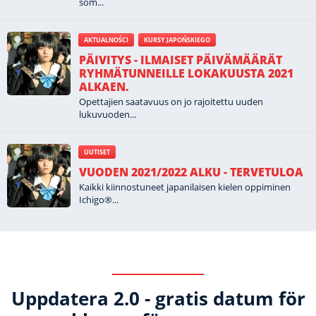
som...
AKTUALNOŚCI
KURSY JAPOŃSKIEGO
PÄIVITYS - ILMAISET PÄIVÄMÄÄRÄT
RYHMÄTUNNEILLE LOKAKUUSTA 2021
ALKAEN.
Opettajien saatavuus on jo rajoitettu uuden
lukuvuoden...
UUTISET
VUODEN 2021/2022 ALKU - TERVETULOA
Kaikki kiinnostuneet japanilaisen kielen oppiminen
Ichigo®...
Uppdatera 2.0 - gratis datum för