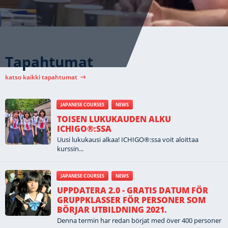
Tapahtumat
katso kaikki tapahtumat
JAPANESE COURSES
NEWS
TOISEN LUKUKAUDEN ALKU
ICHIGO®:SSA
Uusi lukukausi alkaa! ICHIGO®:ssa voit aloittaa
kurssin...
JAPANESE COURSES
NEWS
UPPDATERA 2.0 - GRATIS DATUM FÖR
GRUPPKLASSER FÖR PERSONER SOM
BÖRJAR UTBILDNING 2021.
Denna termin har redan börjat med över 400 personer