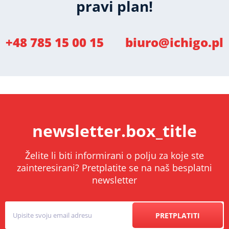
pravi plan!
+48 785 15 00 15
biuro@ichigo.pl
newsletter.box_title
Želite li biti informirani o polju za koje ste
zainteresirani? Pretplatite se na naš besplatni
newsletter
PRETPLATITI