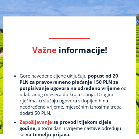
Važne
informacije!
Gore navedene cijene uključuju
popust od 20
PLN za pravovremeno plaćanje i 50 PLN za
potpisivanje ugovora na određeno vrijeme
od
odabranog mjeseca do kraja srpnja.
Drugim
riječima, u slučaju ugovora sklopljenih na
neodređeno vrijeme, mjesečnim iznosima treba
dodati 50 PLN.
Zapošljavanje
se provodi tijekom cijele
godine,
a točni dani i vrijeme nastave određuju
se
na temelju prijava.