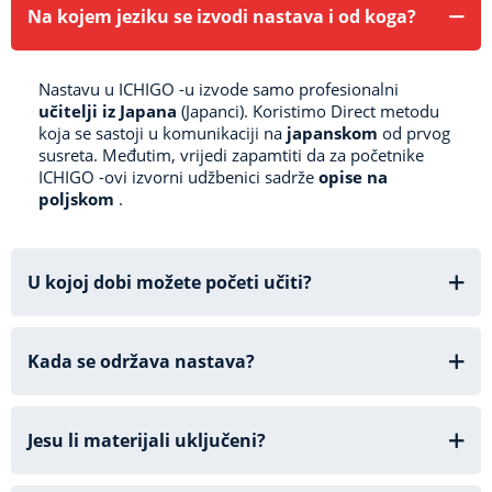
Na kojem jeziku se izvodi nastava i od koga?
Nastavu u ICHIGO -u izvode samo profesionalni
učitelji iz Japana
(Japanci).
Koristimo Direct metodu
koja se sastoji u komunikaciji na
japanskom
od prvog
susreta.
Međutim, vrijedi zapamtiti da za početnike
ICHIGO -ovi izvorni udžbenici sadrže
opise na
poljskom
.
U kojoj dobi možete početi učiti?
Kada se održava nastava?
Jesu li materijali uključeni?