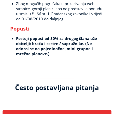
Zbog mogućih pogrešaka u prikazivanju web
stranice, gornji plan cijena ne predstavlja ponudu
u smislu čl.
66 st. 1 Građanskog zakonika i vrijedi
od 01/08/2019 do daljnjeg.
Popusti
Postoji popust od 50% za drugog člana uže
obitelji: braću i sestre / supružnike.
(Ne
odnosi se na pojedinačne, mini-grupne i
mrežne planove.)
Često
postavljana pitanja