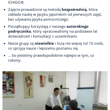
ICHIGO®.
Zajęcia prowadzone są metodą
bezpośrednią
, która
zakłada naukę w języku japońskim od pierwszych zajęć,
bez używania języka pomocniczego.
Początkujący korzystają z naszego
autorskiego
podręcznika
, który opracowaliśmy na podstawie lat
doświadczeń i konsultacji z uczestnikami.
Nasze grupy są
niewielkie
i liczą nie więcej niż 10 osób,
co sprzyja nauce i lepszemu poznaniu się.
...
bo jesteśmy prawdopodobnie najlepsi w tym, co
robimy.