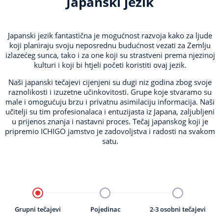
Japanski
jezik
Japanski jezik fantastična je mogućnost razvoja kako za ljude
koji planiraju svoju neposrednu budućnost vezati za Zemlju
izlazećeg sunca, tako i za one koji su strastveni prema njezinoj
kulturi i koji bi htjeli početi koristiti ovaj jezik.
Naši japanski tečajevi cijenjeni su dugi niz godina zbog svoje
raznolikosti i izuzetne učinkovitosti.
Grupe koje stvaramo su
male i omogućuju brzu i privatnu asimilaciju informacija.
Naši
učitelji su tim profesionalaca i entuzijasta iz Japana, zaljubljeni
u prijenos znanja i nastavni proces.
Tečaj japanskog koji je
pripremio ICHIGO jamstvo je zadovoljstva i radosti na svakom
satu.
Grupni tečajevi
Pojedinac
2-3 osobni tečajevi