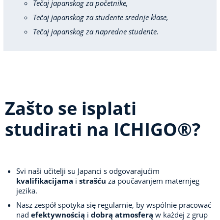
Tečaj japanskog za početnike,
Tečaj japanskog za studente srednje klase,
Tečaj japanskog za napredne studente.
Zašto se isplati
studirati na ICHIGO®?
Svi naši učitelji su Japanci s odgovarajućim
kvalifikacijama
i
strašću
za poučavanjem maternjeg
jezika.
Nasz zespół spotyka się regularnie, by wspólnie pracować
nad
efektywnością
i
dobrą atmosferą
w każdej z grup