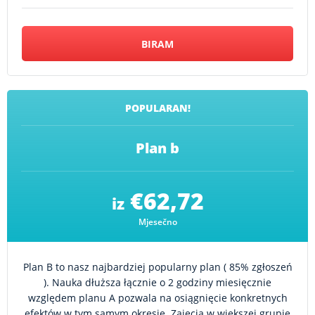
BIRAM
POPULARAN!
Plan b
€62,72
iz
Mjesečno
Plan B to nasz najbardziej popularny plan ( 85% zgłoszeń
). Nauka dłuższa łącznie o 2 godziny miesięcznie
względem planu A pozwala na osiągnięcie konkretnych
efektów w tym samym okresie. Zajęcia w większej grupie