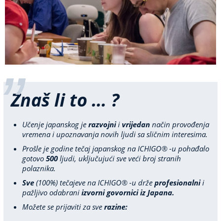
Znaš li to … ?
Učenje japanskog je
razvojni
i
vrijedan
način provođenja
vremena i upoznavanja novih ljudi sa sličnim interesima.
Prošle je godine tečaj japanskog na ICHIGO® -u pohađalo
gotovo
500
ljudi, uključujući sve veći broj stranih
polaznika.
Sve
(100%) tečajeve na ICHIGO® -u drže
profesionalni
i
pažljivo odabrani
izvorni govornici iz Japana.
Možete se prijaviti za sve
razine: