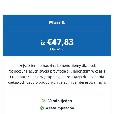
Plan A
€47,83
iz
Mjesečno
Lżejsze tempo nauki rekomendujemy dla osób
rozpoczynających swoją przygodę z j. japońskim w czasie
60 minut. Zajęcia w grupie są także okazją do poznania
ciekawych osób o podobnych celach i zainteresowaniach.
60 min tjedno
4 sata mjesečno