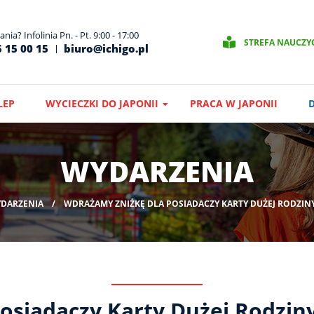
nia? Infolinia Pn. - Pt. 9:00 - 17:00
STREFA NAUCZY
 15 00 15
biuro@ichigo.pl
LEP
WYCIECZKI DO JAPONII
PRACA W JAPONII
WYDARZENIA
DARZENIA
WDRAŻAMY ZNIŻKĘ DLA POSIADACZY KARTY DUŻEJ RODZINY
osiadaczy Karty Dużej Rodziny