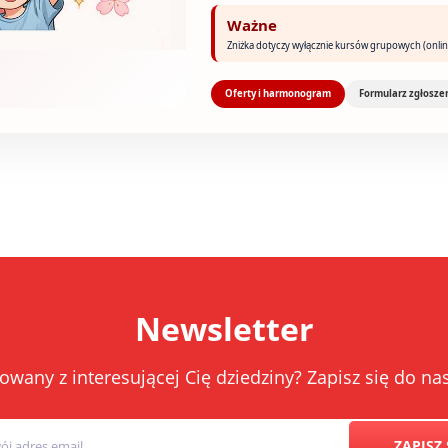
Ważne
Zniżka dotyczy wyłącznie kursów grupowych (onlin
Oferty i harmonogram
Formularz zgłosze
Newsletter
owany z interesującej Cię dziedziny? Zapisz się do 
ZAPISZ 