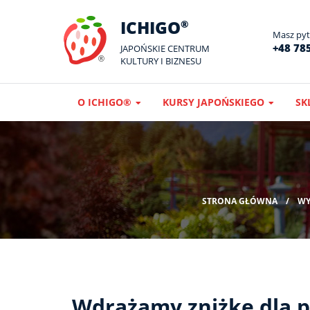
ICHIGO
®
Masz pyta
+48 785
JAPOŃSKIE CENTRUM
KULTURY I BIZNESU
O ICHIGO®
KURSY JAPOŃSKIEGO
SK
STRONA GŁÓWNA
WY
Wdrażamy zniżkę dla p