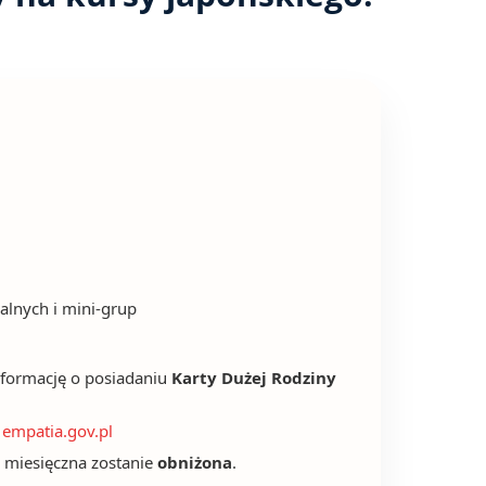
UK
alnych i mini-grup
nformację o posiadaniu
Karty Dużej Rodziny
a
empatia.gov.pl
 miesięczna zostanie
obniżona
.