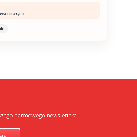
e i stacjonarnych).
nia
naszego darmowego newslettera
SIĘ