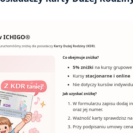
 w ICHIGO®
uruchomiliśmy zniżkę dla posiadaczy
Karty Dużej Rodziny (KDR)
.
Co obejmuje zniżka?
5% zniżki
na kursy grupowe
Kursy
stacjonarne i online
Nie dotyczy kursów indywidu
Jak uzyskać zniżkę?
W formularzu zapisu dodaj i
oraz jej numer.
Ważność karty sprawdzisz n
Przy podpisaniu umowy cena