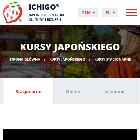
ICHIGO
®
PLN
PL
JAPOŃSKIE CENTRUM
EUR
CS
KULTURY I BIZNESU
GBP
DA
USD
DE
CHF
EN
KURSY JAPOŃSKIEGO
DKK
ES
NOK
FI
STRONA GŁÓWNA
KURSY JAPOŃSKIEGO
KURSY STACJONARNE
SEK
FR
HUF
HR
HU
IT
Stacjonarne
Online
w Japonii
JP
NO
PT
RO
SK
SV
UK