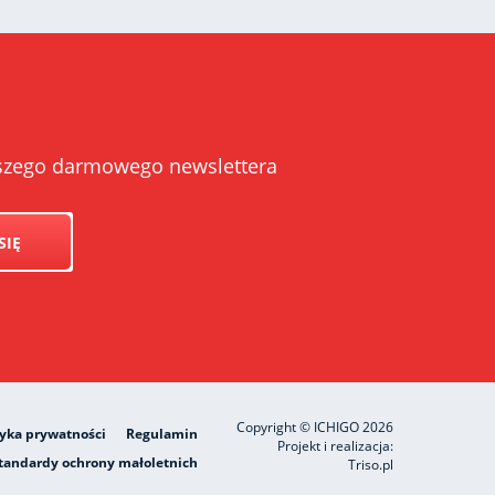
naszego darmowego newslettera
SIĘ
Copyright © ICHIGO 2026
tyka prywatności
Regulamin
Projekt i realizacja:
tandardy ochrony małoletnich
Triso.pl