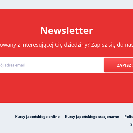
Newsletter
owany z interesującej Cię dziedziny? Zapisz się do 
ZAPISZ 
Kursy japońskiego online
Kursy japońskiego stacjonarne
Poli
S