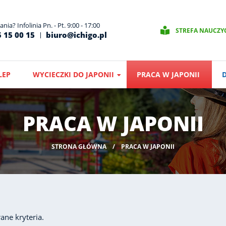
nia? Infolinia Pn. - Pt. 9:00 - 17:00
STREFA NAUCZY
 15 00 15
biuro@ichigo.pl
LEP
WYCIECZKI DO JAPONII
PRACA W JAPONII
PRACA W JAPONII
STRONA GŁÓWNA
PRACA W JAPONII
ane kryteria.