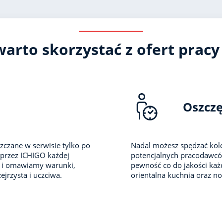
arto skorzystać z ofert pracy
Oszcz
zczane w serwisie tylko po
Nadal możesz spędzać kole
 przez ICHIGO każdej
potencjalnych pracodawców 
i i omawiamy warunki,
pewność co do jakości każd
ejrzysta i uczciwa.
orientalna kuchnia oraz no