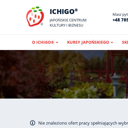
ICHIGO
®
Masz pyta
+48 785
JAPOŃSKIE CENTRUM
KULTURY I BIZNESU
O ICHIGO®
KURSY JAPOŃSKIEGO
SK
Nie znaleziono ofert pracy spełniających wybr