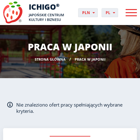
ICHIGO
®
PLN
PL
JAPOŃSKIE CENTRUM
EUR
CS
KULTURY I BIZNESU
GBP
DA
USD
DE
CHF
EN
PRACA W JAPONII
DKK
ES
NOK
FI
STRONA GŁÓWNA
PRACA W JAPONII
SEK
FR
HUF
HR
HU
IT
JP
NO
Nie znaleziono ofert pracy spełniających wybrane
PT
kryteria.
RO
SK
SV
UK