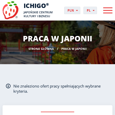
ICHIGO
®
PLN
PL
JAPOŃSKIE CENTRUM
EUR
CS
KULTURY I BIZNESU
GBP
DA
USD
DE
CHF
EN
PRACA W JAPONII
DKK
ES
NOK
FI
STRONA GŁÓWNA
PRACA W JAPONII
SEK
FR
HUF
HR
HU
IT
JP
NO
Nie znaleziono ofert pracy spełniających wybrane
PT
kryteria.
RO
SK
SV
UK