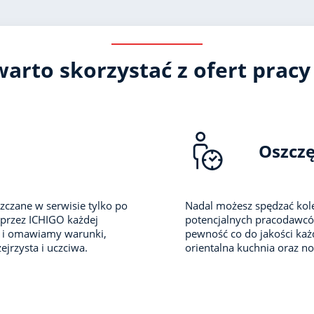
arto skorzystać z ofert pracy
Oszcz
zczane w serwisie tylko po
Nadal możesz spędzać kole
 przez ICHIGO każdej
potencjalnych pracodawców 
i i omawiamy warunki,
pewność co do jakości każd
ejrzysta i uczciwa.
orientalna kuchnia oraz no