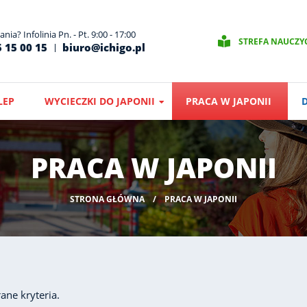
nia? Infolinia Pn. - Pt. 9:00 - 17:00
STREFA NAUCZY
 15 00 15
biuro@ichigo.pl
LEP
WYCIECZKI DO JAPONII
PRACA W JAPONII
PRACA W JAPONII
STRONA GŁÓWNA
PRACA W JAPONII
ane kryteria.