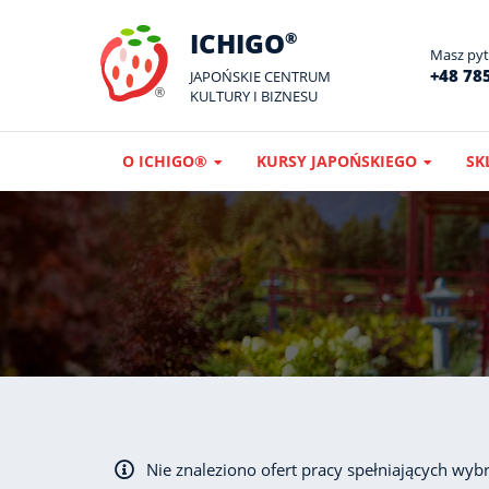
ICHIGO
®
Masz pyta
+48 785
JAPOŃSKIE CENTRUM
KULTURY I BIZNESU
O ICHIGO®
KURSY JAPOŃSKIEGO
SK
Nie znaleziono ofert pracy spełniających wybr