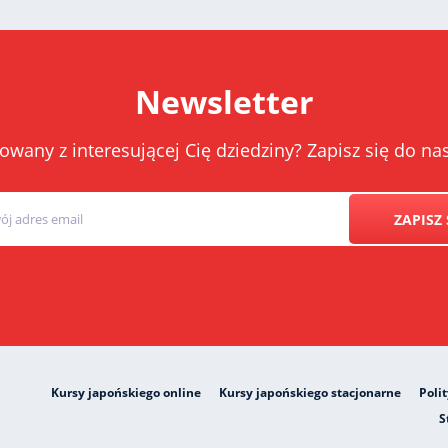
Newsletter
owany z interesującej Cię dziedziny? Zapisz się do 
ZAPISZ 
Kursy japońskiego online
Kursy japońskiego stacjonarne
Poli
S