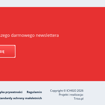
naszego darmowego newslettera
SIĘ
Copyright © ICHIGO 2026
tyka prywatności
Regulamin
Projekt i realizacja:
tandardy ochrony małoletnich
Triso.pl