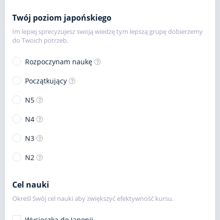
Twój poziom japońskiego
Im lepiej sprecyzujesz swoją wiedzę tym lepszą grupę dobierzemy
do Twoich potrzeb.
Rozpoczynam naukę
Początkujący
N5
N4
N3
N2
Cel nauki
Określ Swój cel nauki aby zwiększyć efektywność kursu.
Wycieczka do Japonii