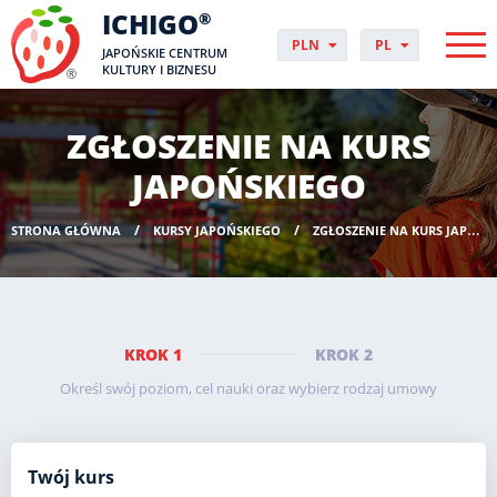
ICHIGO
®
PLN
PL
JAPOŃSKIE CENTRUM
EUR
CS
KULTURY I BIZNESU
GBP
DA
USD
DE
ZGŁOSZENIE NA KURS
CHF
EN
DKK
ES
JAPOŃSKIEGO
NOK
FI
SEK
FR
STRONA GŁÓWNA
KURSY JAPOŃSKIEGO
ZGŁOSZENIE NA KURS JAPOŃSKIEGO
HUF
HR
HU
IT
JP
NO
KROK 1
KROK 2
PT
Określ swój poziom, cel nauki oraz wybierz rodzaj umowy
RO
SK
SV
Twój kurs
UK