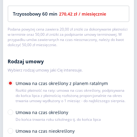
Trzyosobowy 60 min
270,42 zł
/ miesięcznie
Podana powyżej cena zawiera
20,00 zł
zniżki za dokonywanie płatności
w terminie oraz
50,00 zł
zniżki za podpisanie umowy terminowej. W
przypadku umów zawieranych na czas nieoznaczony, należy do kwot
doliczyć
50,00 zł
miesięcznie.
Rodzaj umowy
Wybierz rodzaj umowy jaki Cię interesuje.
Umowa na czas określony z planem ratalnym
Rozłóż płatność na raty: umowa na czas określony, podpisywana
do końca lipca z płatnością rozłożoną proporcjonalnie na okres
trwania umowy wydłużony o 1 miesiąc - do najbliższego sierpnia.
Umowa na czas określony
Do końca trwania roku szkolnego tj. do końca lipca
Umowa na czas nieokreślony