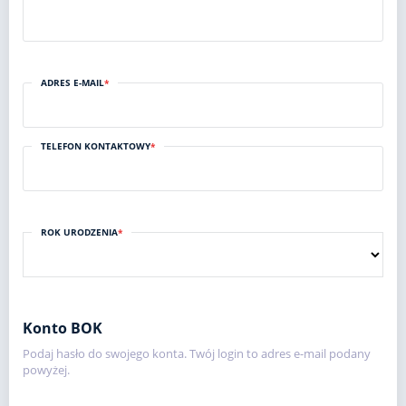
ADRES E-MAIL
*
TELEFON KONTAKTOWY
*
ROK URODZENIA
*
Konto BOK
Podaj hasło do swojego konta. Twój login to adres e-mail podany
powyżej.