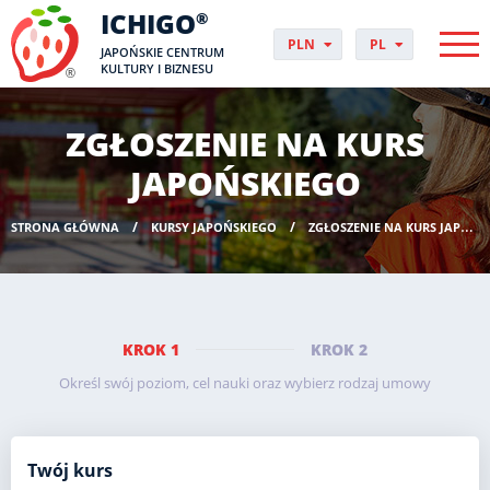
ICHIGO
®
PLN
PL
JAPOŃSKIE CENTRUM
EUR
CS
KULTURY I BIZNESU
GBP
DA
USD
DE
ZGŁOSZENIE NA KURS
CHF
EN
DKK
ES
JAPOŃSKIEGO
NOK
FI
SEK
FR
STRONA GŁÓWNA
KURSY JAPOŃSKIEGO
ZGŁOSZENIE NA KURS JAPOŃSKIEGO
HUF
HR
HU
IT
JP
NO
KROK 1
KROK 2
PT
Określ swój poziom, cel nauki oraz wybierz rodzaj umowy
RO
SK
SV
Twój kurs
UK