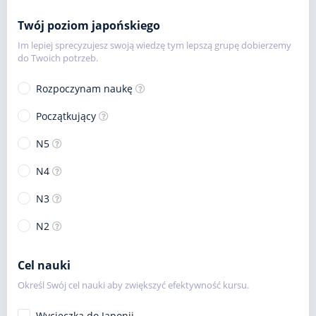
Twój poziom japońskiego
Im lepiej sprecyzujesz swoją wiedzę tym lepszą grupę dobierzemy
do Twoich potrzeb.
Rozpoczynam naukę
Początkujący
N5
N4
N3
N2
Cel nauki
Określ Swój cel nauki aby zwiększyć efektywność kursu.
Wycieczka do Japonii