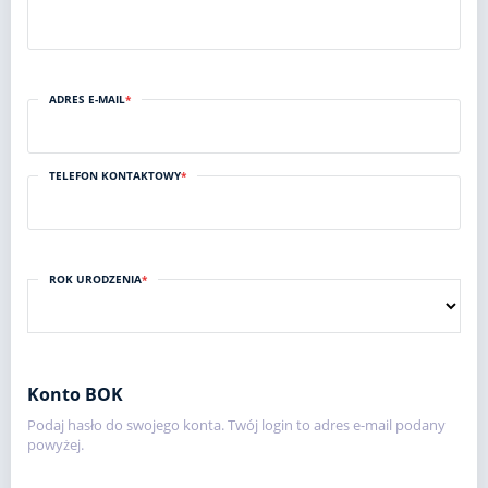
ADRES E-MAIL
*
TELEFON KONTAKTOWY
*
ROK URODZENIA
*
Konto BOK
Podaj hasło do swojego konta. Twój login to adres e-mail podany
powyżej.