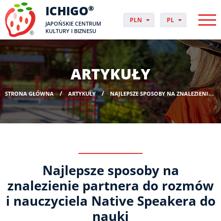
ICHIGO
®
PLN
PL
JAPOŃSKIE CENTRUM
EUR
CS
KULTURY I BIZNESU
GBP
DA
USD
DE
CHF
EN
ARTYKUŁY
DKK
ES
NOK
FI
STRONA GŁÓWNA
ARTYKUŁY
NAJLEPSZE SPOSOBY NA ZNALEZIENIE PARTNERA DO ROZMÓW I NAUCZYCIELA NATIVE SPEAKERA DO NAUKI
SEK
FR
HUF
HR
HU
IT
JP
NO
Najlepsze sposoby na
PT
RO
znalezienie partnera do rozmów
SK
i nauczyciela Native Speakera do
SV
nauki
UK