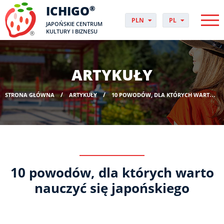
ICHIGO
®
PLN
PL
JAPOŃSKIE CENTRUM
EUR
CS
KULTURY I BIZNESU
GBP
DA
USD
DE
CHF
EN
ARTYKUŁY
DKK
ES
NOK
FI
STRONA GŁÓWNA
ARTYKUŁY
10 POWODÓW, DLA KTÓRYCH WARTO NAUCZYĆ SIĘ JAPOŃSKIEGO
SEK
FR
HUF
HR
HU
IT
JP
NO
10 powodów, dla których warto
PT
RO
nauczyć się japońskiego
SK
SV
UK