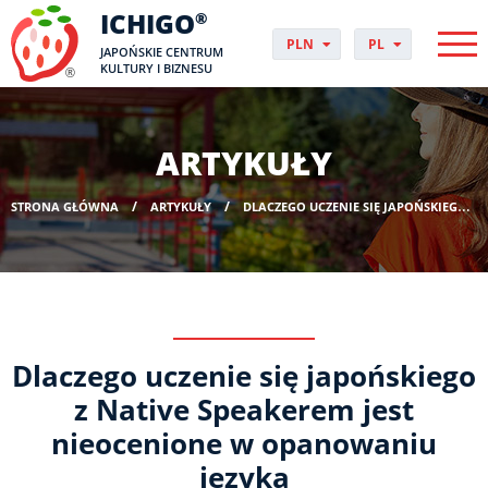
ICHIGO
®
PLN
PL
JAPOŃSKIE CENTRUM
EUR
CS
KULTURY I BIZNESU
GBP
DA
USD
DE
CHF
EN
ARTYKUŁY
DKK
ES
NOK
FI
STRONA GŁÓWNA
ARTYKUŁY
DLACZEGO UCZENIE SIĘ JAPOŃSKIEGO Z NATIVE SPEAKEREM JEST NIEOCENIONE W OPANOWANIU JĘZYKA
SEK
FR
HUF
HR
HU
IT
JP
NO
Dlaczego uczenie się japońskiego
PT
RO
z Native Speakerem jest
SK
nieocenione w opanowaniu
SV
języka
UK