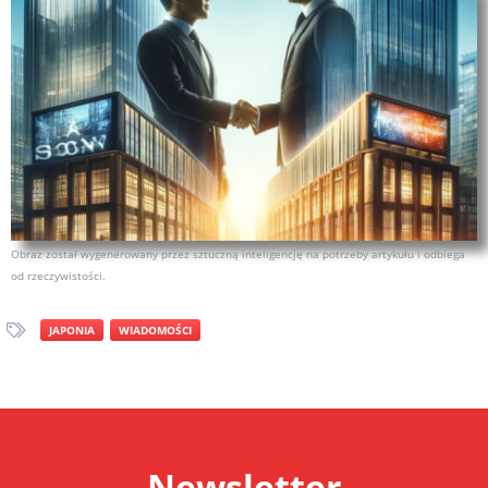
Obraz został wygenerowany przez sztuczną inteligencję na potrzeby artykułu i odbiega
od rzeczywistości.
JAPONIA
WIADOMOŚCI
Newsletter