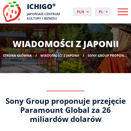
ICHIGO
®
PLN
PL
JAPOŃSKIE CENTRUM
EUR
CS
KULTURY I BIZNESU
GBP
DA
USD
DE
CHF
EN
WIADOMOŚCI Z JAPONII
DKK
ES
NOK
FI
STRONA GŁÓWNA
WIADOMOŚCI Z JAPONII
SONY GROUP PROPONUJE PRZEJĘCIE PARAMOUNT GLOBAL ZA 26 MILIARDÓW DOLARÓW
SEK
FR
HUF
HR
HU
IT
JP
NO
Sony Group proponuje przejęcie
PT
RO
Paramount Global za 26
SK
miliardów dolarów
SV
UK