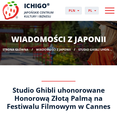
ICHIGO
®
PLN
PL
JAPOŃSKIE CENTRUM
EUR
CS
KULTURY I BIZNESU
GBP
DA
USD
DE
CHF
EN
WIADOMOŚCI Z JAPONII
DKK
ES
NOK
FI
STRONA GŁÓWNA
WIADOMOŚCI Z JAPONII
STUDIO GHIBLI UHONOROWANE HONOROWĄ ZŁOTĄ PALMĄ NA FESTIWALU FILMOWYM W CANNES
SEK
FR
HUF
HR
HU
IT
JP
NO
Studio Ghibli uhonorowane
PT
RO
Honorową Złotą Palmą na
SK
Festiwalu Filmowym w Cannes
SV
UK