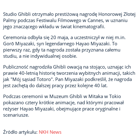
Studio Ghibli otrzymało prestiżową nagrodę Honorowej Złotej
Palmy podczas Festiwalu Filmowego w Cannes, w uznaniu
jego znaczącego wkładu w świat kinematografii.
Ceremonia odbyła się 20 maja, a uczestniczył w niej m.in.
Gorō Miyazaki, syn legendarnego Hayao Miyazaki. To
pierwszy raz, gdy ta nagroda została przyznana całemu
studiu, a nie indywidualnej osobie.
Publiczność nagrodziła Ghibli owacją na stojąco, uznając ich
prawie 40-letnią historię tworzenia wybitnych animacji, takich
jak "Mój sąsiad Totoro". Pan Miyazaki podkreślił, że nagroda
jest zachętą do dalszej pracy przez kolejne 40 lat.
Podczas ceremonii w Muzeum Ghibli w Mitaka w Tokio
pokazano cztery krótkie animacje, nad którymi pracował
reżyser Hayao Miyazaki, obejmujące prace oryginalne i
scenariusze.
​​​Źródło artykułu:
NKH News