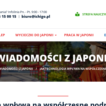
nia? Infolinia Pn. - Pt. 9:00 - 17:00
STREFA NAUCZY
 15 00 15
biuro@ichigo.pl
LEP
WYCIECZKI DO JAPONII
PRACA W JAPONII
WIADOMOŚCI Z JAPONI
WIADOMOŚCI Z JAPONII
JAK TECHNOLOGIA WPŁYWA NA WSPÓŁCZESNE
a wpływa na współczesne podr