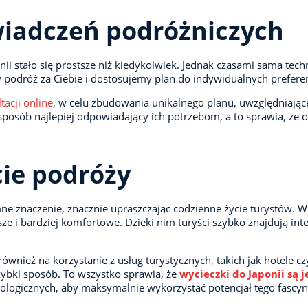
wiadczeń podróżniczych
stało się prostsze niż kiedykolwiek. Jednak czasami sama techno
podróż za Ciebie i dostosujemy plan do indywidualnych preferen
tacji online
, w celu zbudowania unikalnego planu, uwzględniając
sób najlepiej odpowiadający ich potrzebom, a to sprawia, że org
cie podróży
e znaczenie, znacznie upraszczając codzienne życie turystów. Wi
stsze i bardziej komfortowe. Dzięki nim turyści szybko znajdują in
nież na korzystanie z usług turystycznych, takich jak hotele czy
zybki sposób. To wszystko sprawia, że
wycieczki do Japonii są 
ologicznych, aby maksymalnie wykorzystać potencjał tego fascyn