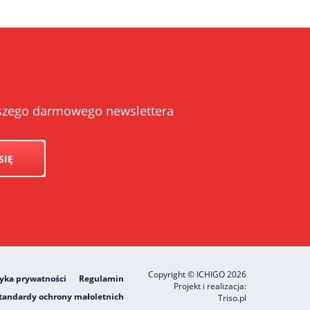
naszego darmowego newslettera
SIĘ
Copyright © ICHIGO 2026
tyka prywatności
Regulamin
Projekt i realizacja:
tandardy ochrony małoletnich
Triso.pl