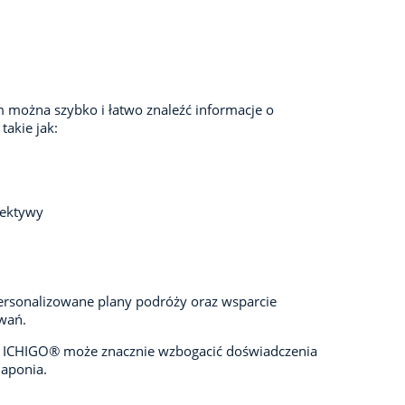
m można szybko i łatwo znaleźć informacje o
takie jak:
pektywy
Spersonalizowane plany podróży oraz wsparcie
wań.
a z ICHIGO® może znacznie wzbogacić doświadczenia
 Japonia.