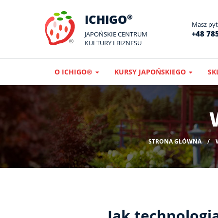
ICHIGO
®
Masz pyta
+48 785
JAPOŃSKIE CENTRUM
KULTURY I BIZNESU
O ICHIGO®
KURSY JAPOŃSKIEGO
SK
STRONA GŁÓWNA
Jak technologi