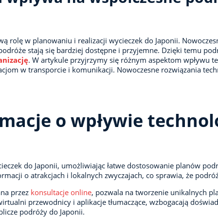
wą rolę w planowaniu i realizacji wycieczek do Japonii. Nowocze
podróże stają się bardziej dostępne i przyjemne. Dzięki temu po
anizację
. W artykule przyjrzymy się różnym aspektom wpływu te
om w transporcie i komunikacji. Nowoczesne rozwiązania techn
macje o wpływie technol
cieczek do Japonii, umożliwiając łatwe dostosowanie planów podr
macji o atrakcjach i lokalnych zwyczajach, co sprawia, że podróż
ana przez
konsultacje online
, pozwala na tworzenie unikalnych pl
wirtualni przewodnicy i aplikacje tłumaczące, wzbogacają doświa
blicze podróży do Japonii.