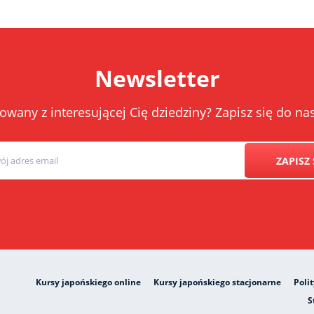
Newsletter
owany z interesującej Cię dziedziny? Zapisz się do 
ZAPISZ 
Kursy japońskiego online
Kursy japońskiego stacjonarne
Poli
S