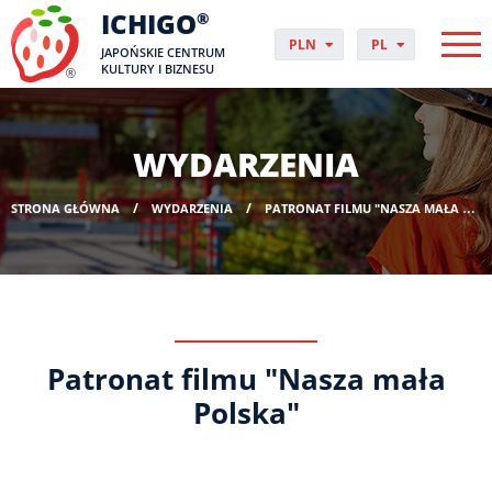
ICHIGO
®
PLN
PL
JAPOŃSKIE CENTRUM
EUR
CS
KULTURY I BIZNESU
GBP
DA
USD
DE
CHF
EN
WYDARZENIA
DKK
ES
NOK
FI
STRONA GŁÓWNA
WYDARZENIA
PATRONAT FILMU "NASZA MAŁA POLSKA"
SEK
FR
HUF
HR
HU
IT
JP
NO
Patronat filmu "Nasza mała
PT
RO
Polska"
SK
SV
UK