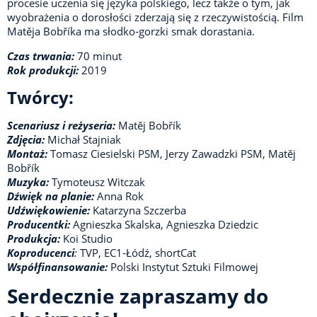
procesie uczenia się języka polskiego, lecz także o tym, jak
wyobrażenia o dorosłości zderzają się z rzeczywistością. Film
Matěja Bobříka ma słodko-gorzki smak dorastania.
Czas trwania:
70 minut
Rok produkcji:
2019
Twórcy:
Scenariusz i reżyseria:
Matěj Bobřík
Zdjęcia:
Michał Stajniak
Montaż:
Tomasz Ciesielski PSM, Jerzy Zawadzki PSM, Matěj
Bobřík
Muzyka:
Tymoteusz Witczak
Dźwięk na planie:
Anna Rok
Udźwiękowienie:
Katarzyna Szczerba
Producentki:
Agnieszka Skalska, Agnieszka Dziedzic
Produkcja:
Koi Studio
Koproducenci
:
TVP, EC1-Łódź, shortCat
Współfinansowanie:
Polski Instytut Sztuki Filmowej
Serdecznie zapraszamy do