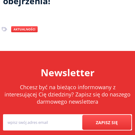
obejrzenia!
AKTUALNOŚCI
Newsletter
Chcesz być na bieżąco informowany z
interesującej Cię dziedziny? Zapisz się do naszego
darmowego newslettera
ZAPISZ SIĘ