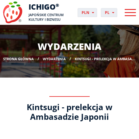
ICHIGO
®
PLN
PL
JAPOŃSKIE CENTRUM
EUR
CS
KULTURY I BIZNESU
GBP
DA
USD
DE
CHF
EN
WYDARZENIA
DKK
ES
NOK
FI
STRONA GŁÓWNA
WYDARZENIA
KINTSUGI - PRELEKCJA W AMBASADZIE JAPONII
SEK
FR
HUF
HR
HU
IT
JP
NO
Kintsugi - prelekcja w
PT
RO
Ambasadzie Japonii
SK
SV
UK