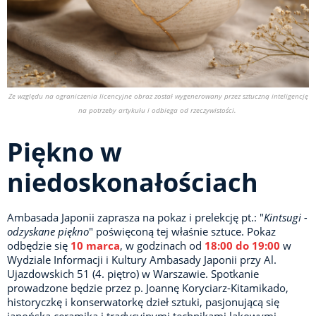
Ze względu na ograniczenia licencyjne obraz został wygenerowany przez sztuczną inteligencję
na potrzeby artykułu i
odbiega od rzeczywistości.
Piękno w
niedoskonałościach
Ambasada Japonii zaprasza na pokaz i prelekcję pt.: "
Kintsugi -
odzyskane piękno
" poświęconą tej właśnie sztuce. Pokaz
odbędzie się
10 marca
, w godzinach od
18:00 do 19:00
w
Wydziale Informacji i Kultury Ambasady Japonii przy Al.
Ujazdowskich 51 (4. piętro) w Warszawie. Spotkanie
prowadzone będzie przez p. Joannę Koryciarz-Kitamikado,
historyczkę i konserwatorkę dzieł sztuki, pasjonującą się
japońską ceramiką i tradycyjnymi technikami lakowymi.