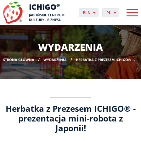
ICHIGO
®
PLN
PL
JAPOŃSKIE CENTRUM
EUR
CS
KULTURY I BIZNESU
GBP
DA
USD
DE
CHF
EN
WYDARZENIA
DKK
ES
NOK
FI
STRONA GŁÓWNA
WYDARZENIA
HERBATKA Z PREZESEM ICHIGO® - PREZENTACJA MINI-ROBOTA Z JAPONII!
SEK
FR
HUF
HR
HU
IT
JP
NO
Herbatka z Prezesem ICHIGO® -
PT
RO
prezentacja mini-robota z
SK
Japonii!
SV
UK