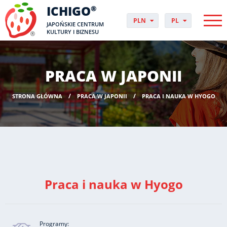
ICHIGO
®
PLN
PL
JAPOŃSKIE CENTRUM
EUR
CS
KULTURY I BIZNESU
GBP
DA
USD
DE
CHF
EN
PRACA W JAPONII
DKK
ES
NOK
FI
STRONA GŁÓWNA
PRACA W JAPONII
PRACA I NAUKA W HYOGO
SEK
FR
HUF
HR
HU
IT
JP
NO
PT
Praca i nauka w Hyogo
RO
SK
SV
UK
Programy: