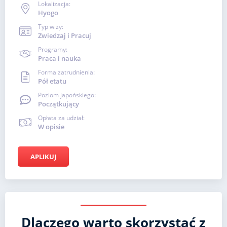
Lokalizacja:
Hyogo
Typ wizy:
Zwiedzaj i Pracuj
Programy:
Praca i nauka
Forma zatrudnienia:
Pół etatu
Poziom japońskiego:
Początkujący
Opłata za udział:
W opisie
APLIKUJ
Dlaczego warto skorzystać z