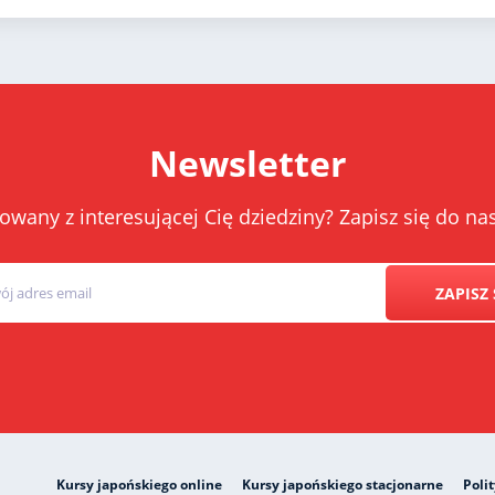
Newsletter
owany z interesującej Cię dziedziny? Zapisz się do 
ZAPISZ 
Kursy japońskiego online
Kursy japońskiego stacjonarne
Poli