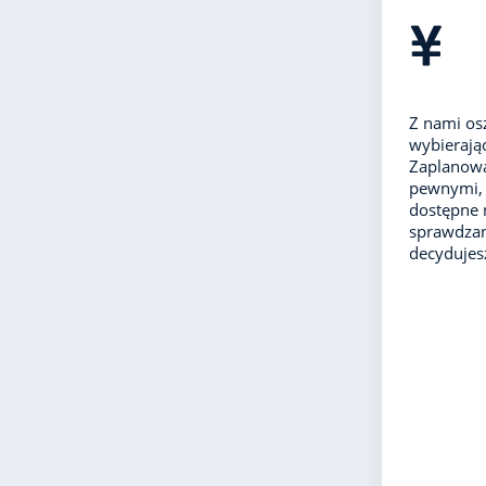
Z nami os
wybierając
Zaplanowa
pewnymi, 
dostępne 
sprawdzan
decydujes