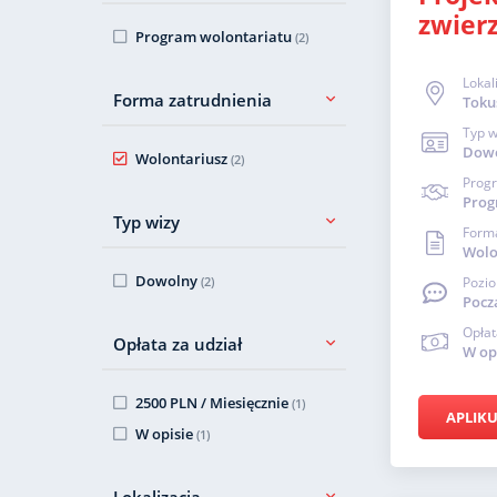
zwier
Program wolontariatu
(2)
Lokal
Forma zatrudnienia
Toku
Typ w
Dow
Wolontariusz
(2)
Prog
Prog
Typ wizy
Forma
Wolo
Dowolny
(2)
Pozio
Pocz
Opłat
Opłata za udział
W op
2500 PLN / Miesięcznie
(1)
APLIKU
W opisie
(1)
Lokalizacja