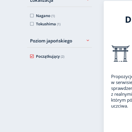
Nagano
D
(1)
Tokushima
(1)
Poziom japońskiego
Początkujący
(2)
Propozycj
w serwisie
sprawdzen
z realnym
którym póź
uczciwa.