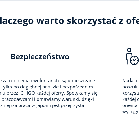
laczego warto skorzystać z ofe
Bezpieczeństwo
e zatrudnienia i wolontariatu są umieszczane
Nadal m
 tylko po dogłębnej analizie i bezpośrednim
poszuki
iu przez ICHIGO każdej oferty. Spotykamy się
korzyst
i pracodawcami i omawiamy warunki, dzięki
każdej 
niejsza praca w Japonii jest przejrzysta i
orienta
wyciągni