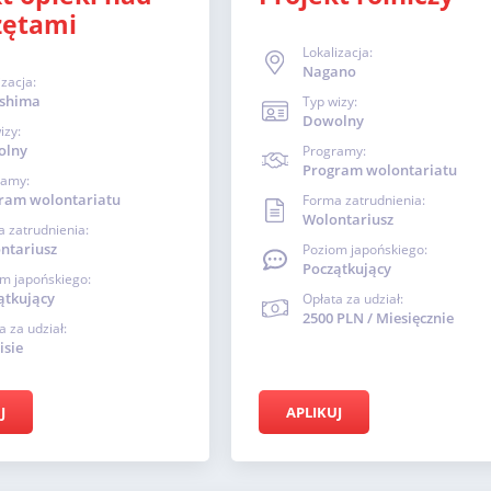
zętami
Lokalizacja:
Nagano
izacja:
shima
Typ wizy:
Dowolny
izy:
olny
Programy:
Program wolontariatu
ramy:
ram wolontariatu
Forma zatrudnienia:
Wolontariusz
 zatrudnienia:
ntariusz
Poziom japońskiego:
Początkujący
m japońskiego:
ątkujący
Opłata za udział:
2500 PLN / Miesięcznie
a za udział:
isie
J
APLIKUJ