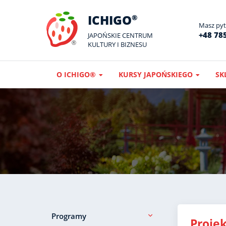
ICHIGO
®
Masz pyta
+48 785
JAPOŃSKIE CENTRUM
KULTURY I BIZNESU
O ICHIGO®
KURSY JAPOŃSKIEGO
SK
Programy
Projek