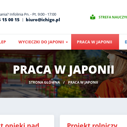
nia? Infolinia Pn. - Pt. 9:00 - 17:00
STREFA NAUCZY
 15 00 15
biuro@ichigo.pl
LEP
WYCIECZKI DO JAPONII
PRACA W JAPONII
PRACA W JAPONII
STRONA GŁÓWNA
PRACA W JAPONII
t opieki nad
Projekt rolniczy