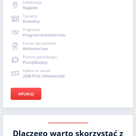
Lokalizacja:
Nagano
Typ wizy:
Dowolny
Programy:
Program wolontariatu
Forma zatrudnienia:
Wolontariusz
Poziom japońskiego:
Początkujący
Opłata za udział:
2500 PLN / Miesięcznie
APLIKUJ
Dlaczego warto skorzystać z