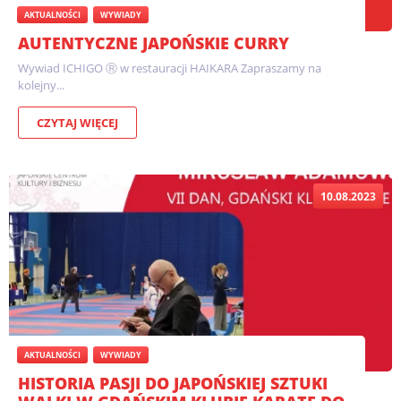
AKTUALNOŚCI
WYWIADY
AUTENTYCZNE JAPOŃSKIE CURRY
Wywiad ICHIGO Ⓡ w restauracji HAIKARA Zapraszamy na
kolejny...
CZYTAJ WIĘCEJ
10.08.2023
AKTUALNOŚCI
WYWIADY
HISTORIA PASJI DO JAPOŃSKIEJ SZTUKI