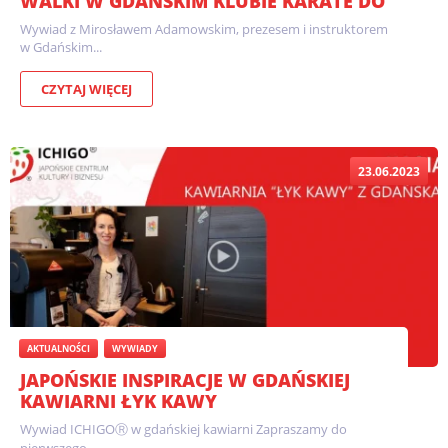
WALKI W GDAŃSKIM KLUBIE KARATE DO
Wywiad z Mirosławem Adamowskim, prezesem i instruktorem
w Gdańskim...
CZYTAJ WIĘCEJ
23.06.2023
AKTUALNOŚCI
WYWIADY
JAPOŃSKIE INSPIRACJE W GDAŃSKIEJ
KAWIARNI ŁYK KAWY
Wywiad ICHIGOⓇ w gdańskiej kawiarni Zapraszamy do