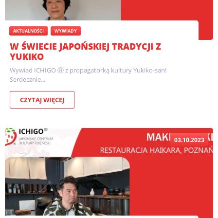
AKTUALNOŚCI
WYWIADY
W ŚWIECIE JAPOŃSKIEJ TRADYCJI Z
YUKIKO
Wywiad ICHIGO Ⓡ z propagatorką kultury Yukiko-san!
Serdecznie...
CZYTAJ WIĘCEJ
03.10.2023