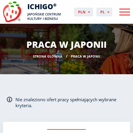
ICHIGO
®
PLN
PL
JAPOŃSKIE CENTRUM
EUR
CS
KULTURY I BIZNESU
GBP
DA
USD
DE
CHF
EN
PRACA W JAPONII
DKK
ES
NOK
FI
STRONA GŁÓWNA
PRACA W JAPONII
SEK
FR
HUF
HR
HU
IT
JP
NO
Nie znaleziono ofert pracy spełniających wybrane
PT
kryteria.
RO
SK
SV
UK