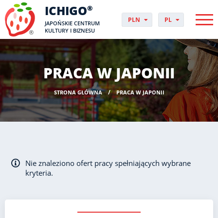
ICHIGO
®
PLN
PL
JAPOŃSKIE CENTRUM
EUR
CS
KULTURY I BIZNESU
GBP
DA
USD
DE
CHF
EN
PRACA W JAPONII
DKK
ES
NOK
FI
STRONA GŁÓWNA
PRACA W JAPONII
SEK
FR
HUF
HR
HU
IT
JP
NO
Nie znaleziono ofert pracy spełniających wybrane
PT
kryteria.
RO
SK
SV
UK