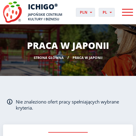
ICHIGO
®
PLN
PL
JAPOŃSKIE CENTRUM
EUR
CS
KULTURY I BIZNESU
GBP
DA
USD
DE
CHF
EN
PRACA W JAPONII
DKK
ES
NOK
FI
STRONA GŁÓWNA
PRACA W JAPONII
SEK
FR
HUF
HR
HU
IT
JP
NO
Nie znaleziono ofert pracy spełniających wybrane
PT
kryteria.
RO
SK
SV
UK